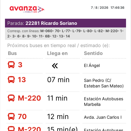
7
/
8
/
2026
17:46:36
Parada:
22281
Ricardo Soriano
Corresp. con líneas:
M-060
-
70
-
L-77
-
L-79
-
L-80
-
L-82
-
M-220
-
1
-
2
-
3
-
6
-
8
-
9
-
10
-
11
-
6B
-
12
-
13
-
14
Próximos buses en tiempo real
/ estimado (e):
Bus
Llega en
Sentido
3
El Ángel
13
07 min
San Pedro (C/
Esteban San Mateo)
M-220
11 min
Estación Autobuses
Marbella
70
12 min
Avda. Juan Carlos I
M-220
15 min(e)
Estación Autobuses