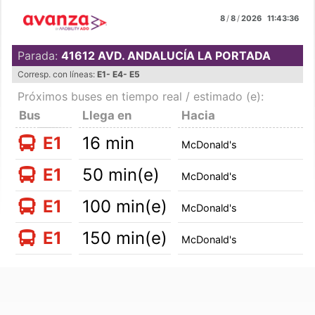
8
/
8
/
2026
11:43:36
Parada:
41612
AVD. ANDALUCÍA LA PORTADA
Corresp. con líneas:
E1
-
E4
-
E5
Próximos buses en tiempo real
/ estimado (e):
Bus
Llega en
Hacia
E1
16 min
McDonald's
E1
50 min(e)
McDonald's
E1
100 min(e)
McDonald's
E1
150 min(e)
McDonald's