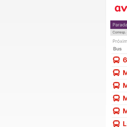
Parad
Corresp. 
Próxim
Bus
L