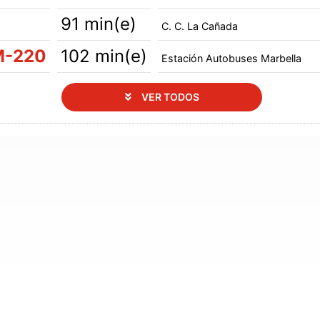
6
91 min(e)
C. C. La Cañada
M-220
102 min(e)
Estación Autobuses Marbella
VER TODOS