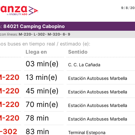
9
/
8
/
20
a:
84021
Camping Cabopino
con líneas:
M-220
-
L-302
-
M-320
-
6
-
9
os buses en tiempo real
/ estimado (e):
Llega en
Sentido
6
03 min(e)
C. C. La Cañada
M-220
13 min(e)
Estación Autobuses Marbella
M-220
45 min(e)
Estación Autobuses Marbella
M-220
70 min(e)
Estación Autobuses Marbella
M-220
78 min
Estación Autobuses Marbella
-302
83 min
Terminal Estepona